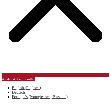
An den Anfang scrollen
English
(
Englisch
)
Deutsch
Português
(
Portugiesisch, Brasilien
)